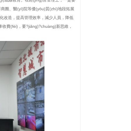
要商圈、醫(yī)院等優(yōu)質(zhì)地段拓展
能化改造，提高管理效率，減少人員，降低
)，要?jiǎng)?chuàng)新思維，